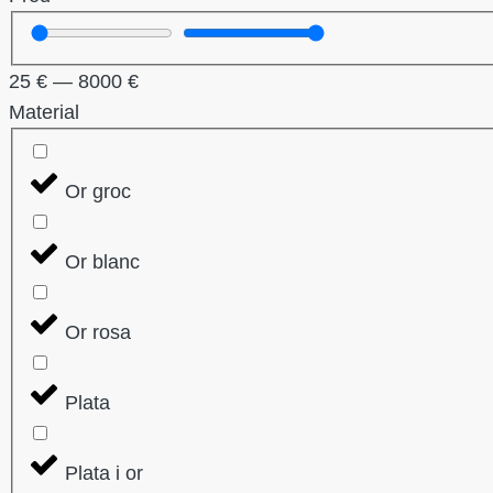
25
€
—
8000
€
Material
Or groc
Or blanc
Or rosa
Plata
Plata i or