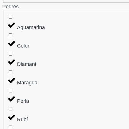
Pedres
Aguamarina
Color
Diamant
Maragda
Perla
Rubí