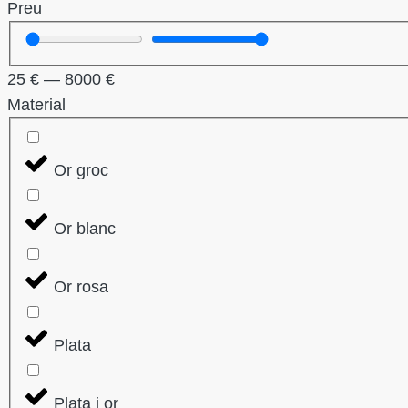
Preu
25
€
—
8000
€
Material
Or groc
Or blanc
Or rosa
Plata
Plata i or