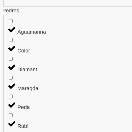
Pedres
Aguamarina
Color
Diamant
Maragda
Perla
Rubí