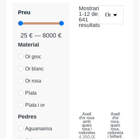
Mostrant
Preu
1
-
12
de
641
resultats
25
€
—
8000
€
Material
Or groc
Or blanc
Or rosa
Plata
Plata i or
Anell
Anell
Pedres
d'or rosa
d'or
amb
rosa,
quars
quars
Aguamarina
rosa i
rosa,
rodonites
rodoneta
4.350,00
€
i brillant.