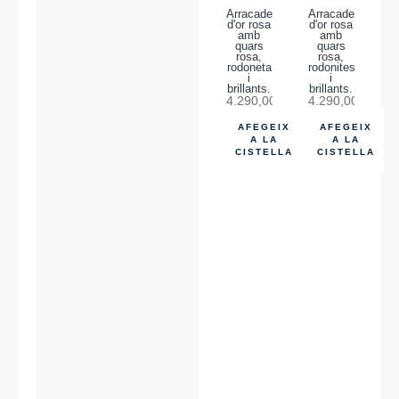
Arracades
Arracades
d'or rosa
d'or rosa
amb
amb
quars
quars
rosa,
rosa,
rodoneta
rodonites
i
i
brillants.
brillants.
4.290,00
€
4.290,00
€
AFEGEIX
AFEGEIX
A LA
A LA
CISTELLA
CISTELLA