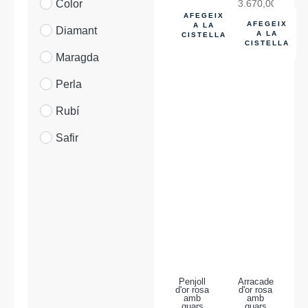
Color
3.670,00
€
AFEGEIX
AFEGEIX
A LA
Diamant
A LA
CISTELLA
CISTELLA
Maragda
Perla
Rubí
Safir
Penjoll
Arracades
d'or rosa
d'or rosa
amb
amb
quars
quars