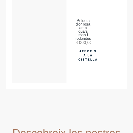
Polsera
d'or rosa
amb
quars
rosa i
rodonites
8.000,00
€
AFEGEIX
A LA
CISTELLA
Descobreix les nostres