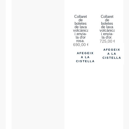
Collaret
Collaret
de
de
boletes
boletes
de lava
de lava
volcànica
volcànica
i envia-
i envia-
la d'or
la d'or.
rosa.
725,00
€
690,00
€
AFEGEIX
AFEGEIX
A LA
A LA
CISTELLA
CISTELLA