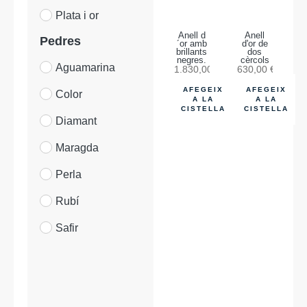
Plata i or
Anell d
Anell
Pedres
´or amb
d'or de
brillants
dos
negres.
cèrcols
Aguamarina
1.830,00
€
630,00
€
AFEGEIX
AFEGEIX
Color
A LA
A LA
CISTELLA
CISTELLA
Diamant
Maragda
Perla
Rubí
Safir