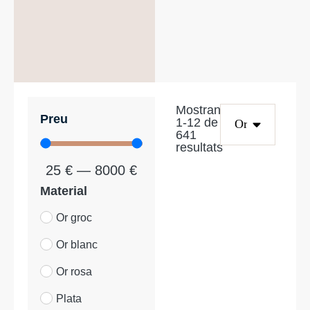
Mostrant
Preu
1
-
12
de
641
resultats
25
€
—
8000
€
Material
Or groc
Or blanc
Or rosa
Plata