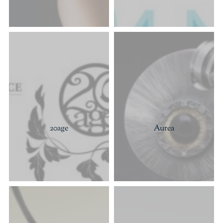
20age
Aurea