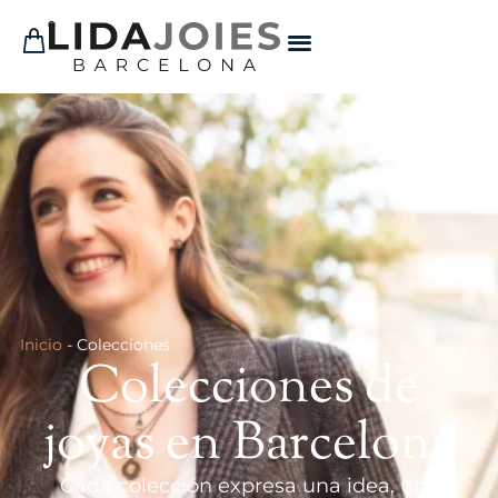
0
Inicio
-
Colecciones
Colecciones de
joyas en Barcelona
Cada colección expresa una idea, una