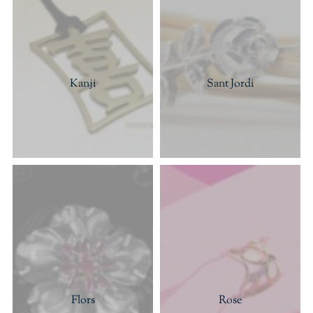
Kanji
Sant Jordi
Flors
Rose