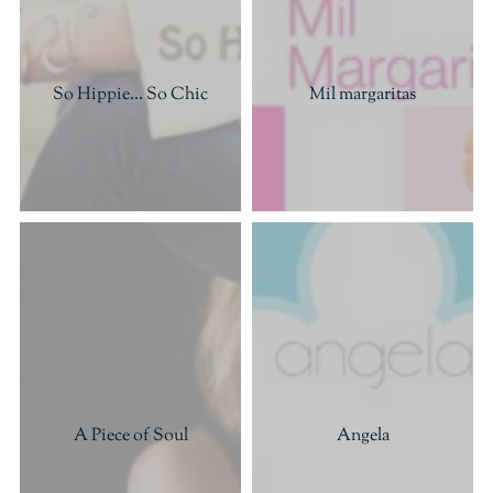
So Hippie... So Chic
Mil margaritas
A Piece of Soul
Angela