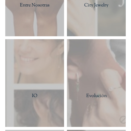
Entre Nosotras
City Jewelry
IO
Evolución