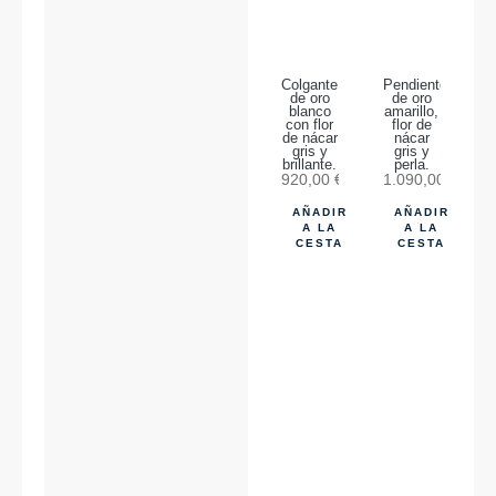
Colgante
Pendientes
de oro
de oro
blanco
amarillo,
con flor
flor de
de nácar
nácar
gris y
gris y
brillante.
perla.
920,00
€
1.090,00
€
AÑADIR
AÑADIR
A LA
A LA
CESTA
CESTA