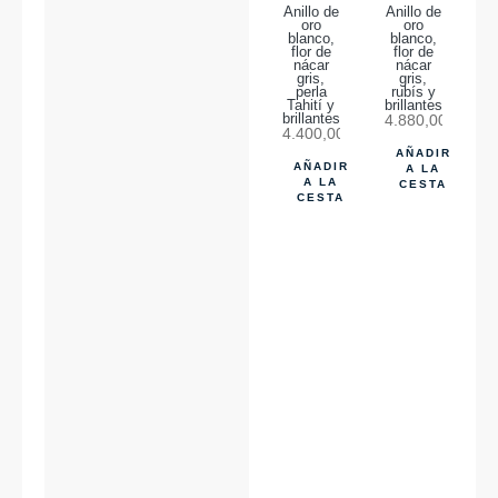
Anillo de
Anillo de
oro
oro
blanco,
blanco,
flor de
flor de
nácar
nácar
gris,
gris,
perla
rubís y
Tahití y
brillantes.
brillantes.
4.880,00
€
4.400,00
€
AÑADIR
AÑADIR
A LA
A LA
CESTA
CESTA