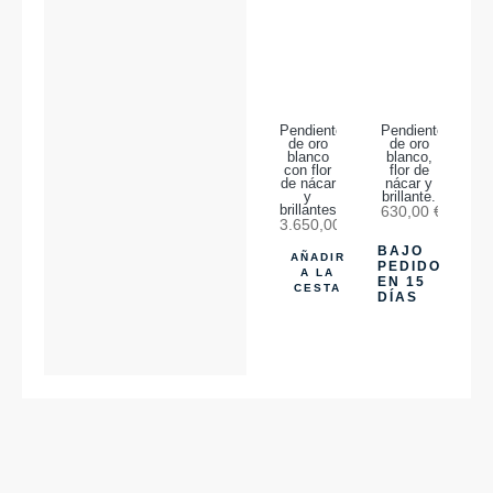
Pendientes
Pendientes
de oro
de oro
blanco
blanco,
con flor
flor de
de nácar
nácar y
y
brillante.
brillantes.
630,00
€
3.650,00
€
BAJO
AÑADIR
PEDIDO
A LA
EN 15
CESTA
DÍAS