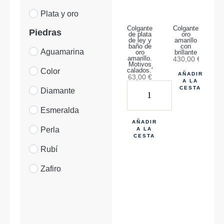
Plata y oro
Colgante
Colgante
Piedras
de plata
oro
de ley y
amarillo
baño de
con
Aguamarina
oro
brillante
amarillo.
430,00
€
Motivos
Color
calados.”MAMA”
AÑADIR
63,00
€
A LA
CESTA
Diamante
Esmeralda
AÑADIR
Perla
A LA
CESTA
Rubí
Zafiro