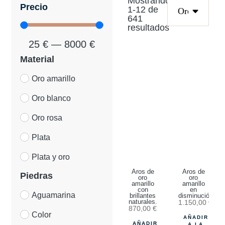
Mostrando
Precio
1
-
12
de
641
resultados
25
€
—
8000
€
Material
Oro amarillo
Oro blanco
Oro rosa
Plata
Plata y oro
Aros de
Aros de
Piedras
oro
oro
amarillo
amarillo
con
en
Aguamarina
brillantes
disminución.
naturales.
1.150,00
€
870,00
€
Color
AÑADIR
AÑADIR
A LA