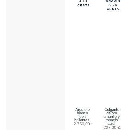
AÑADIR
A LA
A LA
CESTA
CESTA
Aros oro
Colgante
blanco
de oro
con
amarillo y
brillantes.
topacio
2.750,00
€
azul
227,00
€