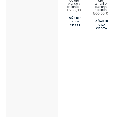
de oro
oro
blanco y
amarillo
brillantes.
plancha
1.250,00
€
redonda
500,00
€
AÑADIR
AÑADIR
A LA
A LA
CESTA
CESTA