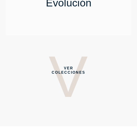
Evolución
V
V
VER
COLECCIONES