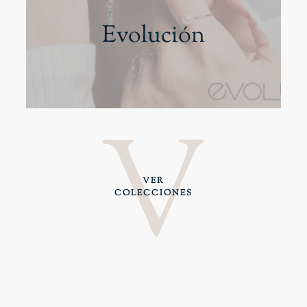
Evolución
V
V
VER
COLECCIONES