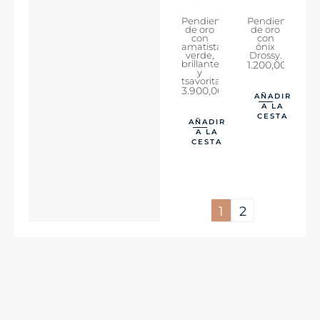
Pendientes
Pendientes
de oro
de oro
con
con
amatista
ónix
verde,
Drossy.
brillantes
1.200,00
€
y
tsavoritas.
3.900,00
€
AÑADIR
A LA
CESTA
AÑADIR
A LA
CESTA
1
2