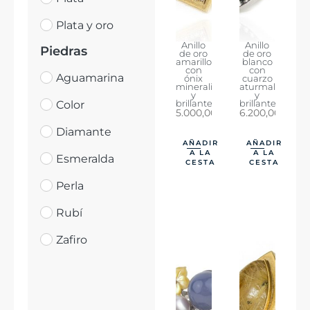
Plata y oro
Anillo
Anillo
Piedras
de oro
de oro
amarillo
blanco
con
con
Aguamarina
ónix
cuarzo
mineralizado
aturmalinado
y
y
Color
brillantes.
brillantes.
5.000,00
€
6.200,00
€
Diamante
AÑADIR
AÑADIR
A LA
A LA
Esmeralda
CESTA
CESTA
Perla
Rubí
Zafiro