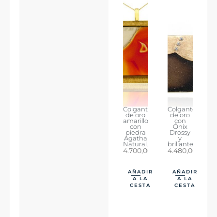
Colgante
Colgante
de oro
de oro
amarillo
con
con
Ónix
piedra
Drossy
Agatha
y
Natural.
brillantes.
4.700,00
€
4.480,00
€
AÑADIR
AÑADIR
A LA
A LA
CESTA
CESTA