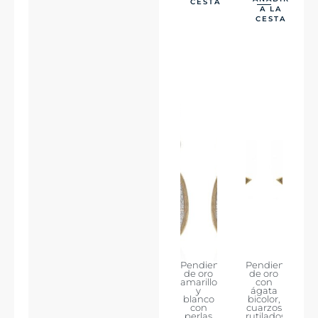
CESTA
A LA
CESTA
Pendientes
Pendientes
de oro
de oro
amarillo
con
y
ágata
blanco
bicolor,
con
cuarzos
perlas
rutilados