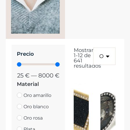
Mostrando
Precio
1
-
12
de
641
resultados
25
€
—
8000
€
Material
Oro amarillo
Oro blanco
Oro rosa
Plata