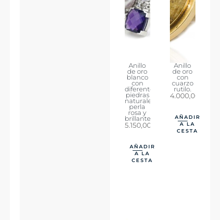
Anillo
Anillo
de oro
de oro
blanco
con
con
cuarzo
diferentes
rutilo.
piedras
4.000,00
€
naturales,
perla
rosa y
AÑADIR
brillantes
5.150,00
€
A LA
CESTA
AÑADIR
A LA
CESTA