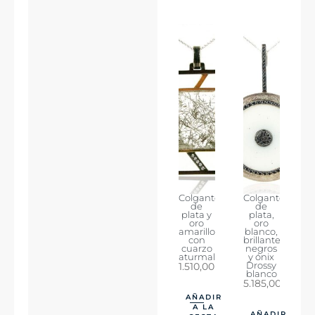
Colgante
Colgante
de
de
plata y
plata,
oro
oro
amarillo
blanco,
con
brillantes
cuarzo
negros
aturmalinado
y ónix
1.510,00
€
Drossy
blanco
5.185,00
€
AÑADIR
A LA
AÑADIR