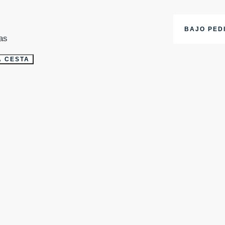
BAJO PEDI
as
A CESTA