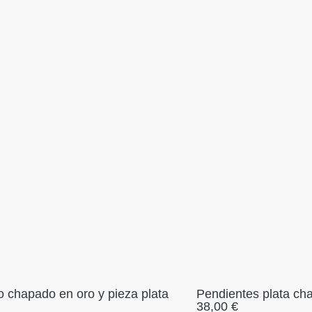
o chapado en oro y pieza plata
Pendientes plata ch
38,00
€