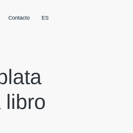
Contacto
ES
plata
libro