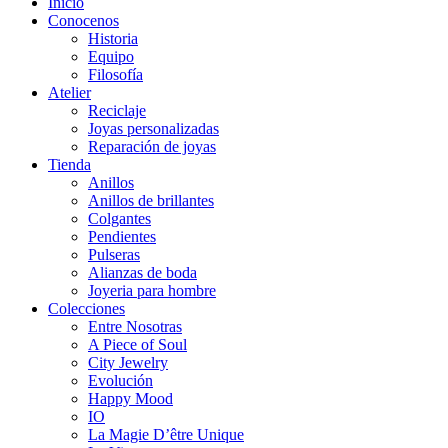
Inicio
Conocenos
Historia
Equipo
Filosofía
Atelier
Reciclaje
Joyas personalizadas
Reparación de joyas
Tienda
Anillos
Anillos de brillantes
Colgantes
Pendientes
Pulseras
Alianzas de boda
Joyeria para hombre
Colecciones
Entre Nosotras
A Piece of Soul
City Jewelry
Evolución
Happy Mood
IO
La Magie D’être Unique