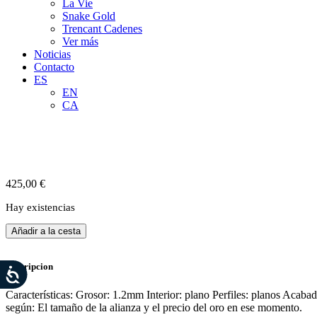
La Vie
Snake Gold
Trencant Cadenes
Ver más
Noticias
Contacto
ES
EN
CA
425,00
€
Hay existencias
Alianza
Añadir a la cesta
de
oro
blanco
Descripcion
18
Kt
Características: Grosor: 1.2mm Interior: plano Perfiles: planos Acaba
con
según: El tamaño de la alianza y el precio del oro en ese momento.