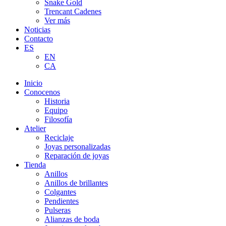
Snake Gold
Trencant Cadenes
Ver más
Noticias
Contacto
ES
EN
CA
Inicio
Conocenos
Historia
Equipo
Filosofía
Atelier
Reciclaje
Joyas personalizadas
Reparación de joyas
Tienda
Anillos
Anillos de brillantes
Colgantes
Pendientes
Pulseras
Alianzas de boda