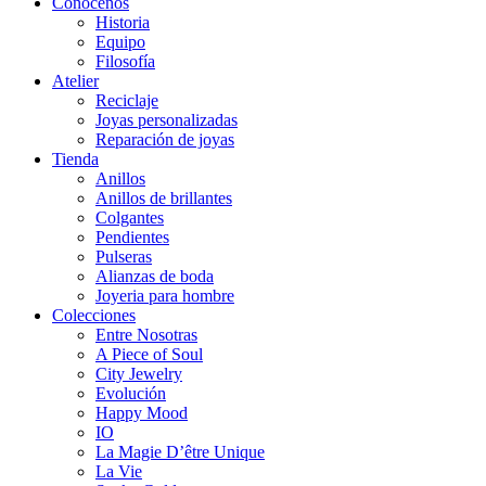
Conocenos
Historia
Equipo
Filosofía
Atelier
Reciclaje
Joyas personalizadas
Reparación de joyas
Tienda
Anillos
Anillos de brillantes
Colgantes
Pendientes
Pulseras
Alianzas de boda
Joyeria para hombre
Colecciones
Entre Nosotras
A Piece of Soul
City Jewelry
Evolución
Happy Mood
IO
La Magie D’être Unique
La Vie