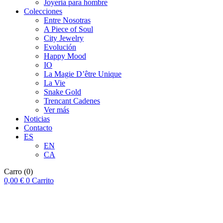
Joyeria para hombre
Colecciones
Entre Nosotras
A Piece of Soul
City Jewelry
Evolución
Happy Mood
IO
La Magie D’être Unique
La Vie
Snake Gold
Trencant Cadenes
Ver más
Noticias
Contacto
ES
EN
CA
Carro
(0)
0,00
€
0
Carrito