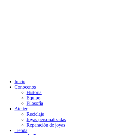
Inicio
Conocenos
Historia
Equipo
Filosofía
Atelier
Reciclaje
Joyas personalizadas
Reparación de joyas
Tienda