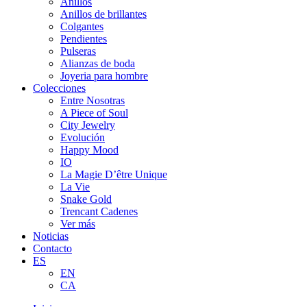
Anillos
Anillos de brillantes
Colgantes
Pendientes
Pulseras
Alianzas de boda
Joyeria para hombre
Colecciones
Entre Nosotras
A Piece of Soul
City Jewelry
Evolución
Happy Mood
IO
La Magie D’être Unique
La Vie
Snake Gold
Trencant Cadenes
Ver más
Noticias
Contacto
ES
EN
CA