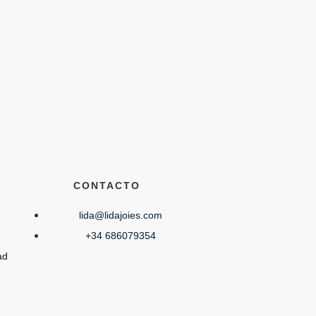
CONTACTO
lida@lidajoies.com
+34 686079354
ad