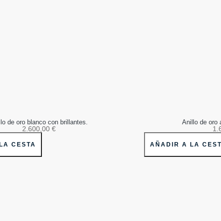
llo de oro blanco con brillantes.
Anillo de oro 
2.600,00
€
1.
LA CESTA
AÑADIR A LA CES