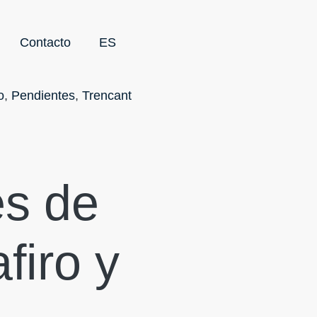
Contacto
ES
o
,
Pendientes
,
Trencant
es de
firo y