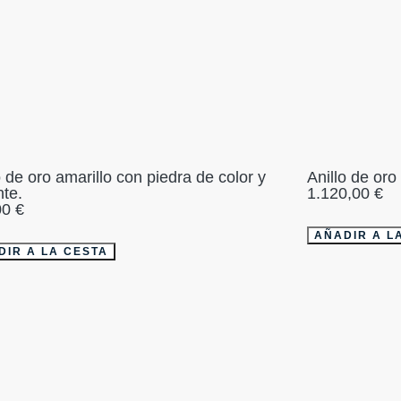
o de oro amarillo con piedra de color y
Anillo de oro 
nte.
1.120,00
€
00
€
AÑADIR A L
DIR A LA CESTA